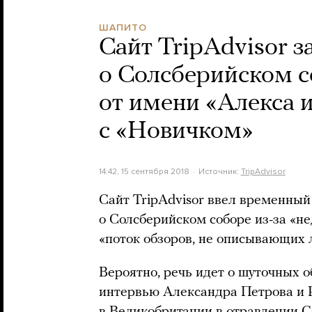
ШАПИТО
Сайт TripAdvisor з
о Солсберийском с
от имени «Алекса и
с «Новичком»
14:42, 15 сентября 2018
Источник:
TripAdvisor
Сайт TripAdvisor ввел временный
о Солсберийском соборе из-за «не
«поток обзоров, не описывающих 
Вероятно, речь идет о шуточных о
интервью Александра Петрова и 