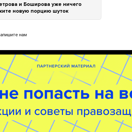
етрова и Боширова уже ничего
жите новую порцию шуток
апишите нам