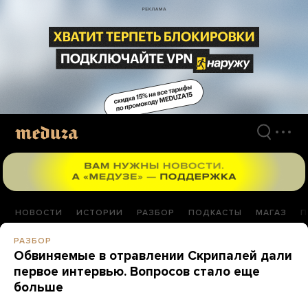
Перейти
к
материалам
НОВОСТИ
ИСТОРИИ
РАЗБОР
ПОДКАСТЫ
МАГАЗ
П
РАЗБОР
Обвиняемые в отравлении Скрипалей дали
первое интервью. Вопросов стало еще
больше