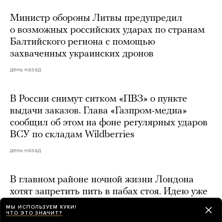
Министр обороны Литвы предупредил
о возможных российских ударах по странам
Балтийского региона с помощью
захваченных украинских дронов
день назад
В России снимут ситком «ПВЗ» о пункте
выдачи заказов. Глава «Газпром-медиа»
сообщил об этом на фоне регулярных ударов
ВСУ по складам Wildberries
день назад
В главном районе ночной жизни Лондона
хотят запретить пить в пабах стоя. Идею уже
раскритиковал мэр города Садик Хан
МЫ ИСПОЛЬЗУЕМ КУКИ!
ЧТО ЭТО ЗНАЧИТ?
день назад