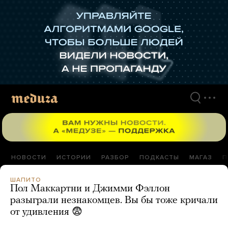
Перейти
к
материалам
НОВОСТИ
ИСТОРИИ
РАЗБОР
ПОДКАСТЫ
МАГАЗ
П
ШАПИТО
Пол Маккартни и Джимми Фэллон
разыграли незнакомцев. Вы бы тоже кричали
от удивления 😨