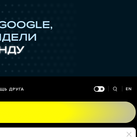
EN
ЩЬ ДРУГА