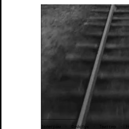
По словам генерального директо
биотуалетов новые вагоны оснас
розетками и usb-портами. «В бу
мы также добавим душевые кабин
с РБК.
ЧИТАЙТЕ ТАКЖЕ
РЖД разрешила не пускать пас
Фото в анонсе: Michael Rosebrock / Insight Media / 
Телеграм
Фейсбук
Твиттер
Н