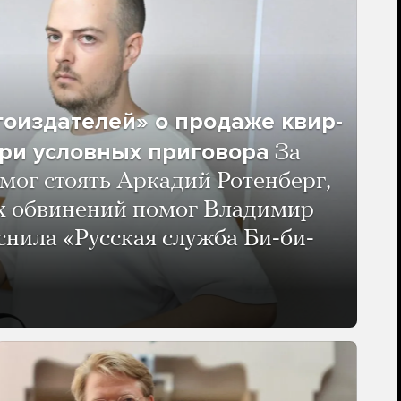
гоиздателей» о продаже квир-
ри условных приговора
За
мог стоять Аркадий Ротенберг,
ых обвинений помог Владимир
нила «Русская служба Би-би-