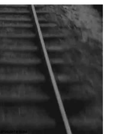
ра ФПК Петра Иванова, помимо
тят кондиционерами, индивидуальными
дущем к таким привычным сервисам
ы», — сообщил Иванов в разговоре
сажиров с верхних полок на нижние
Vida Press
апишите нам