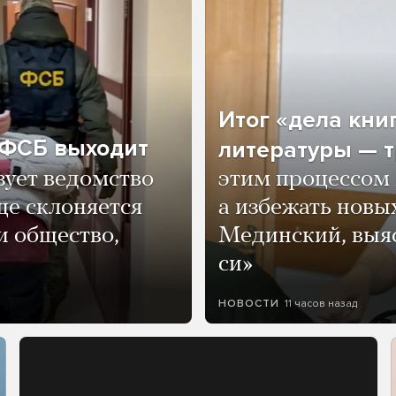
Итог «дела кни
о ФСБ выходит
литературы — т
зует ведомство
этим процессом 
ще склоняется
а избежать нов
и общество,
Мединский, выяс
си»
11 часов назад
НОВОСТИ