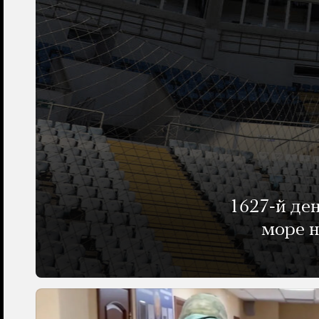
1627-й де
море н