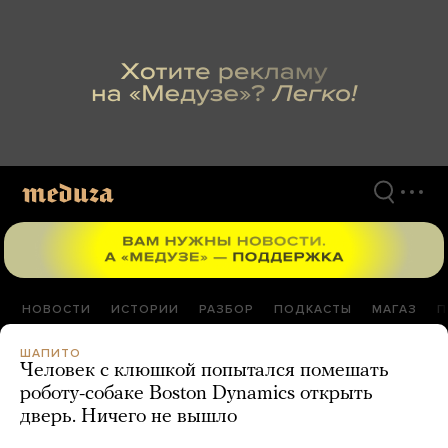
Перейти
к
материалам
НОВОСТИ
ИСТОРИИ
РАЗБОР
ПОДКАСТЫ
МАГАЗ
П
ШАПИТО
Человек с клюшкой попытался помешать
роботу-собаке Boston Dynamics открыть
дверь. Ничего не вышло