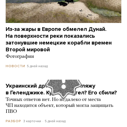
Из-за жары в Европе обмелел Дунай.
На поверхности реки показались
затонувшие немецкие корабли времен
Второй мировой
Фотографии
5 дней назад
НОВОСТИ
Украинский дрон попал по пляжу
в Геленджике. Куда он летел? Его сбили?
Точных ответов нет. Но недалеко от места
ЧП находится объект, который могла защищать
ПВО
3 карточки
5 дней назад
РАЗБОР