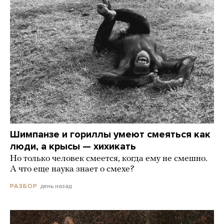
Шимпанзе и гориллы умеют смеяться как
люди, а крысы — хихикать
Но только человек смеется, когда ему не смешно.
А что еще наука знает о смехе?
день назад
РАЗБОР