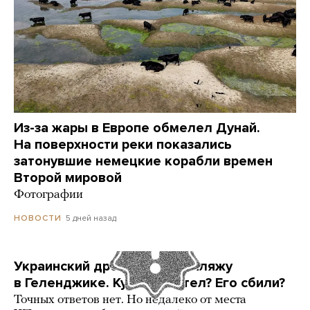
Из-за жары в Европе обмелел Дунай.
На поверхности реки показались
затонувшие немецкие корабли времен
Второй мировой
Фотографии
5 дней назад
НОВОСТИ
Украинский дрон попал по пляжу
в Геленджике. Куда он летел? Его сбили?
Точных ответов нет. Но недалеко от места