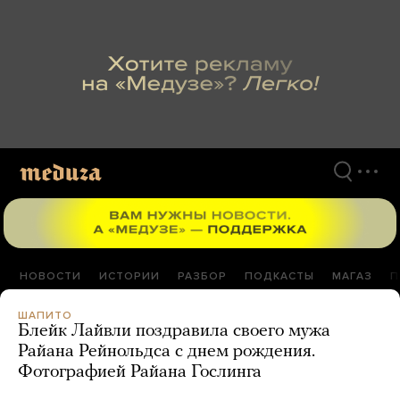
Перейти
к
материалам
НОВОСТИ
ИСТОРИИ
РАЗБОР
ПОДКАСТЫ
МАГАЗ
П
ШАПИТО
Блейк Лайвли поздравила своего мужа
Райана Рейнольдса с днем рождения.
Фотографией Райана Гослинга