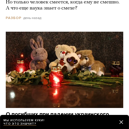
Но только человек смеется, когда ему не смешно.
А что еще наука знает о смехе?
день назад
РАЗБОР
О погибших при падении украинского
дрона на пляж в Геленджике по-прежнему
МЫ ИСПОЛЬЗУЕМ КУКИ!
ЧТО ЭТО ЗНАЧИТ?
известно крайне мало. Вот что удалось