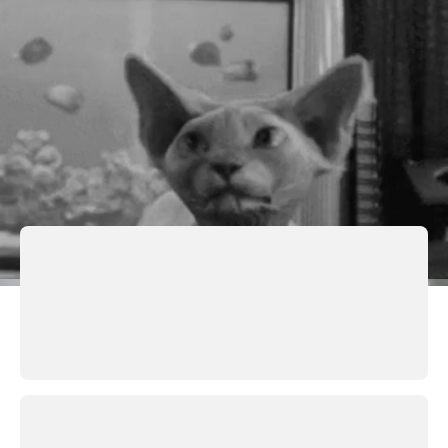
Организаторы мероприятия традиционно
не публикуют видео сразу после баттла и просят
зрителей не раскрывать результаты. Тем не менее,
в соцсетях появились сообщения о том, что победу
одержал рэпер Гнойный — все пять судей
присудили ему победу, посчитав, что в двух из трех
раундов он был сильнее. Два источника,
присутствовавшие на баттле, подтвердили
«Медузе» эту информацию.