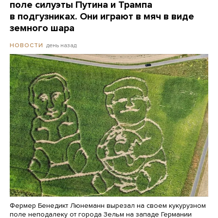
поле силуэты Путина и Трампа
в подгузниках. Они играют в мяч в виде
земного шара
день назад
НОВОСТИ
Фермер Бенедикт Люнеманн вырезал на своем кукурузном
поле неподалеку от города Зельм на западе Германии