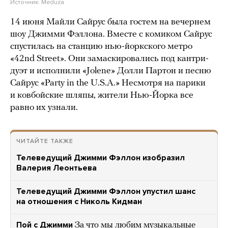
Источник:
Meduza
14 июня Майли Сайрус была гостем на вечернем
шоу Джимми Фэллона. Вместе с комиком Сайрус
спустилась на станцию нью-йоркского метро
«42nd Street». Они замаскировались под кантри-
дуэт и исполнили «Jolene» Долли Партон и песню
Сайрус «Party in the U.S.A.» Несмотря на парики
и ковбойские шляпы, жители Нью-Йорка все
равно их узнали.
ЧИТАЙТЕ ТАКЖЕ
Телеведущий Джимми Фэллон изобразил
Валерия Леонтьева
Телеведущий Джимми Фэллон упустил шанс
на отношения с Николь Кидман
Пой с Джимми
За что мы любим музыкальные