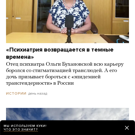
«Психиатрия возвращается в темные
времена»
Отец психиатра Ольги Бухановской всю карьеру
боролся со стигматизацией транслюдей. А его
дочь призывает бороться с «эпидемией
трансгендерности» в России
день назад
ИСТОРИИ
МЫ ИСПОЛЬЗУЕМ КУКИ!
ЧТО ЭТО ЗНАЧИТ?