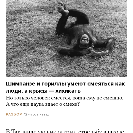
Шимпанзе и гориллы умеют смеяться как
люди, а крысы — хихикать
Но только человек смеется, когда ему не смешно.
А что еще наука знает о смехе?
12 часов назад
РАЗБОР
В Таиланде ученик открыл стрельбу в школе