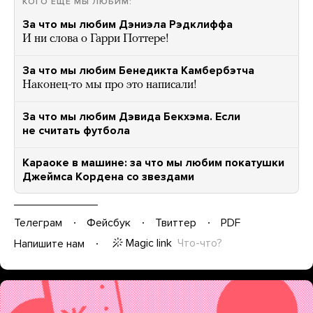
КОГО ЕЩЕ МЫ ЛЮБИМ:
За что мы любим Дэниэла Рэдклиффа
И ни слова о Гарри Поттере!
За что мы любим Бенедикта Камбербэтча
Наконец-то мы про это написали!
За что мы любим Дэвида Бекхэма. Если
не считать футбола
Караоке в машине: за что мы любим покатушки
Джеймса Кордена со звездами
Телеграм
Фейсбук
Твиттер
PDF
Magic link
Что-что?
Напишите нам