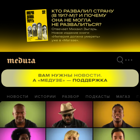
Перейти
к
материалам
НОВОСТИ
ИСТОРИИ
РАЗБОР
ПОДКАСТЫ
МАГАЗ
П