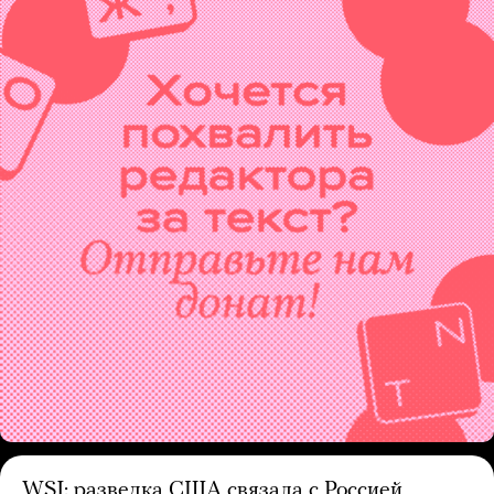
WSJ: разведка США связала с Россией