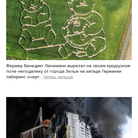
Фермер Бенедикт Люнеманн вырезал на своем кукурузном
поле неподалеку от города Зельм на западе Германии
лабиринт, очерт…
Читать дальше
Martin Meissner / AP / Scanpix / LETA