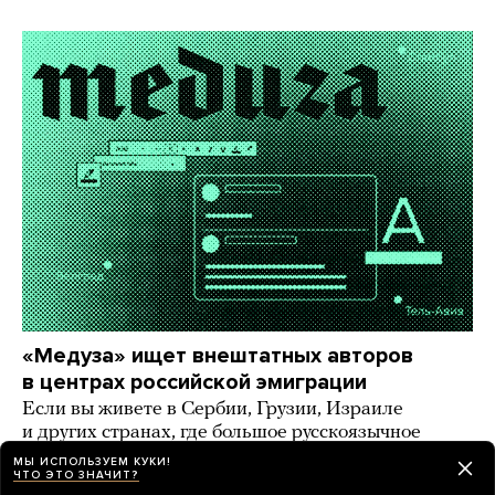
«Медуза» ищет внештатных авторов
в центрах российской эмиграции
Если вы живете в Сербии, Грузии, Израиле
и других странах, где большое русскоязычное
комьюнити, — напишите нам!
МЫ ИСПОЛЬЗУЕМ КУКИ!
ЧТО ЭТО ЗНАЧИТ?
9 дней назад
ИСТОРИИ