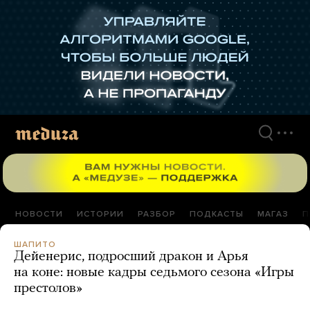
Перейти
к
материалам
НОВОСТИ
ИСТОРИИ
РАЗБОР
ПОДКАСТЫ
МАГАЗ
П
ШАПИТО
Дейенерис, подросший дракон и Арья
на коне: новые кадры седьмого сезона «Игры
престолов»