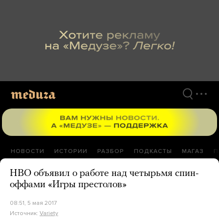
Перейти
к
материалам
НОВОСТИ
ИСТОРИИ
РАЗБОР
ПОДКАСТЫ
МАГАЗ
П
HBO объявил о работе над четырьмя спин-
оффами «Игры престолов»
08:51, 5 мая 2017
Источник:
Variety