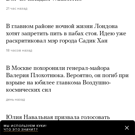
21 час назад
В главном районе ночной жизни Лондона
хотят запретить пить в пабах стоя. Идею уже
раскритиковал мэр города Садик Хан
18 часов назад
В Москве похоронили генерал-майора
Валерия Плохотнюка. Вероятно, он погиб при
взрыве на юбилее главкома Воздушно-
космических сил
день назад
Юлия Навальная призвала голосовать
за «Яблоко» на выборах в Госдуму
МЫ ИСПОЛЬЗУЕМ КУКИ!
ЧТО ЭТО ЗНАЧИТ?
день назад