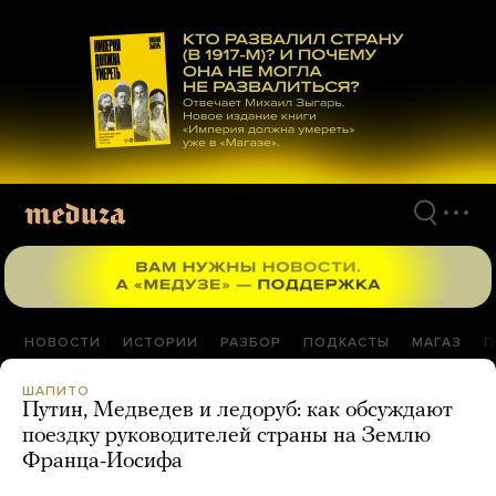
Перейти
к
материалам
НОВОСТИ
ИСТОРИИ
РАЗБОР
ПОДКАСТЫ
МАГАЗ
П
ШАПИТО
Путин, Медведев и ледоруб: как обсуждают
поездку руководителей страны на Землю
Франца-Иосифа