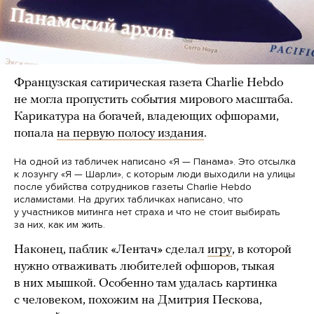
Французская сатирическая газета Charlie Hebdo
не могла пропустить события мирового масштаба.
Карикатура на богачей, владеющих офшорами,
попала
на первую полосу издания
.
На одной из табличек написано «Я — Панама». Это отсылка
к лозунгу «Я — Шарли», с которым люди выходили на улицы
после убийства сотрудников газеты Charlie Hebdo
исламистами. На других табличках написано, что
у участников митинга нет страха и что не стоит выбирать
за них, как им жить.
Наконец, паблик «Лентач» сделал
игру
, в которой
нужно отваживать любителей офшоров, тыкая
в них мышкой. Особенно там удалась картинка
с человеком, похожим на Дмитрия Пескова,