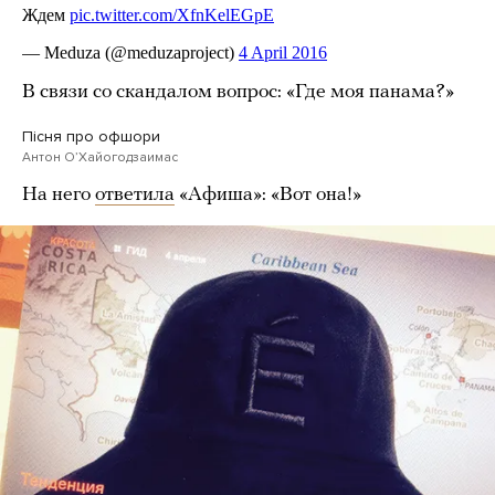
В связи со скандалом вопрос: «Где моя панама?»
Пісня про офшори
Антон ОʼХайогодзаимас
На него
ответила
«Афиша»: «Вот она!»