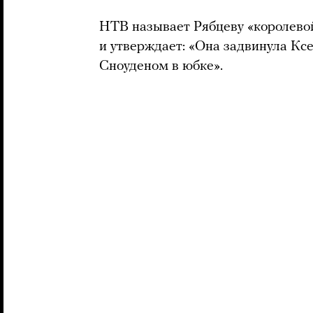
НТВ называет Рябцеву «королево
и утверждает: «Она задвинула Кс
Сноуденом в юбке».