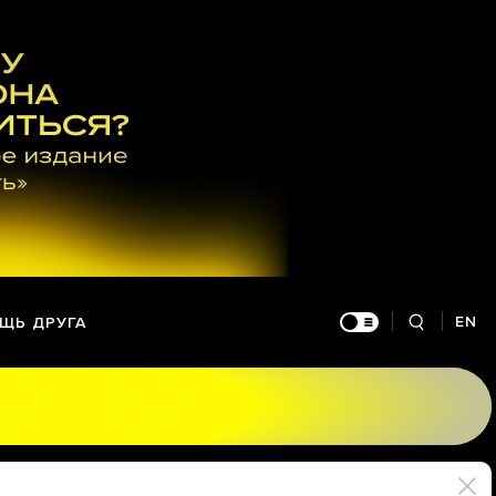
EN
ЩЬ ДРУГА