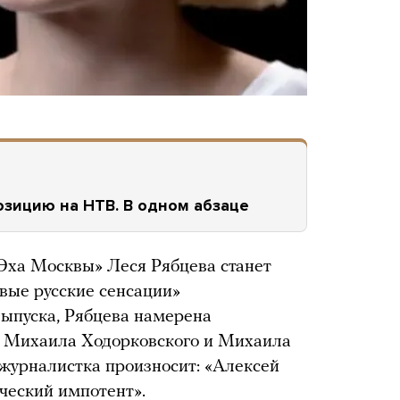
озицию на НТВ. В одном абзаце
Эха Москвы» Леся Рябцева станет
вые русские сенсации»
ыпуска, Рябцева намерена
, Михаила Ходорковского и Михаила
журналистка произносит: «Алексей
еский импотент».