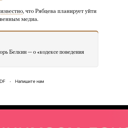
о
известно
, что Рябцева планирует уйти
твенным медиа.
орь Белкин — о «кодексе поведения
DF
Напишите нам