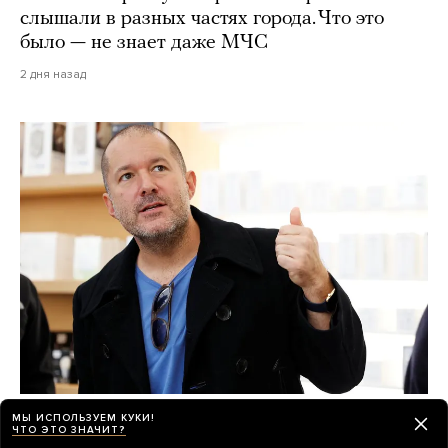
слышали в разных частях города. Что это
было — не знает даже МЧС
2 дня назад
Секретное ИИ-устройство OpenAI — это
МЫ ИСПОЛЬЗУЕМ КУКИ!
ЧТО ЭТО ЗНАЧИТ?
умная колонка в форме пончика. Дизайн