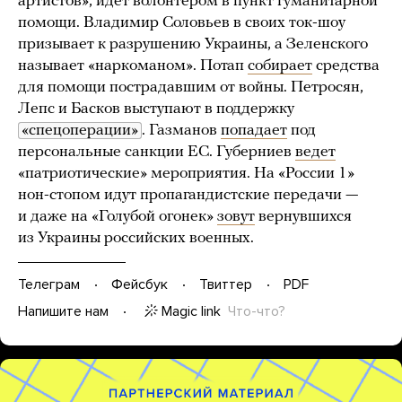
артистов», идет волонтером в пункт гуманитарной
помощи. Владимир Соловьев в своих ток-шоу
призывает к разрушению Украины, а Зеленского
называет «наркоманом». Потап
собирает
средства
для помощи пострадавшим от войны. Петросян,
Лепс и Басков выступают в поддержку
«спецоперации»
. Газманов
попадает
под
персональные санкции ЕС. Губерниев
ведет
«патриотические» мероприятия. На «России 1»
нон-стопом идут пропагандистские передачи —
и даже на «Голубой огонек»
зовут
вернувшихся
из Украины российских военных.
Телеграм
Фейсбук
Твиттер
PDF
Magic link
Что-что?
Напишите нам