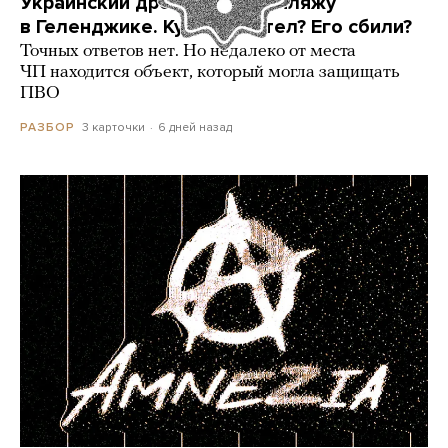
Украинский дрон попал по пляжу
в Геленджике. Куда он летел? Его сбили?
Точных ответов нет. Но недалеко от места
ЧП находится объект, который могла защищать
ПВО
3 карточки
6 дней назад
РАЗБОР