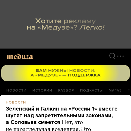
Перейти
к
материалам
НОВОСТИ
ИСТОРИИ
РАЗБОР
ПОДКАСТЫ
МАГАЗ
П
НОВОСТИ
Зеленский и Галкин на «России 1» вместе
шутят над запретительными законами,
а Соловьев смеется
Нет, это
не параллельная вселенная. Это