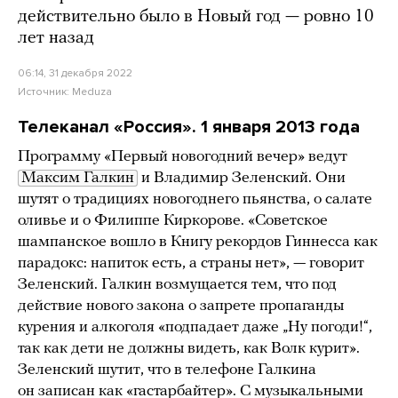
действительно было в Новый год — ровно 10
лет назад
06:14, 31 декабря 2022
Источник:
Meduza
Телеканал «Россия». 1 января 2013 года
Программу «Первый новогодний вечер» ведут
Максим Галкин
и Владимир Зеленский. Они
шутят о традициях новогоднего пьянства, о салате
оливье и о Филиппе Киркорове. «Советское
шампанское вошло в Книгу рекордов Гиннесса как
парадокс: напиток есть, а страны нет», — говорит
Зеленский. Галкин возмущается тем, что под
действие нового закона о запрете пропаганды
курения и алкоголя «подпадает даже „Ну погоди!“,
так как дети не должны видеть, как Волк курит».
Зеленский шутит, что в телефоне Галкина
он записан как «гастарбайтер». С музыкальными