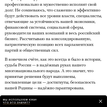
профессионально и мужественно исполнят свой
долг. Не сомневаюсь, что слаженно и эффективно
будут действовать все уровни власти, специалисты,
отвечающие за устойчивость нашей экономики,
финансовой системы, социальной сферы,
руководители наших компаний и весь российский
бизнес. Рассчитываю на консолидированную,
патриотическую позицию всех парламентских
партий и общественных сил.
В конечном счёте, как это всегда и было в истории,
судьба России — в надёжных руках нашего
многонационального народа. А это значит, что
принятые решения будут выполнены,
поставленные цели — достигнуты, безопасность
нашей Родины — надёжно гарантирована.
Верю в вашу поддержку, в ту непобедимую силу,
МЫ ИСПОЛЬЗУЕМ КУКИ!
которую даёт нам наша любовь к Отечеству.
ЧТО ЭТО ЗНАЧИТ?