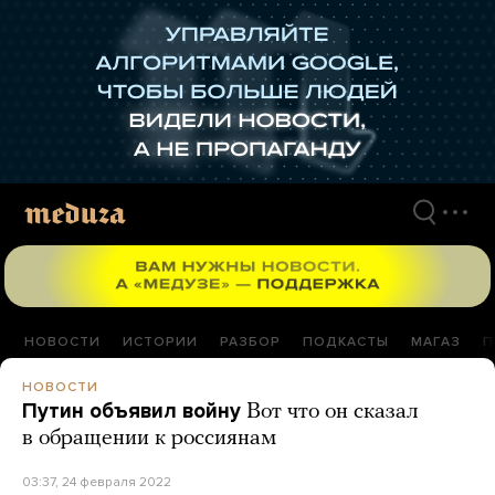
Перейти
к
материалам
НОВОСТИ
ИСТОРИИ
РАЗБОР
ПОДКАСТЫ
МАГАЗ
П
НОВОСТИ
Путин объявил войну
Вот что он сказал
в обращении к россиянам
03:37, 24 февраля 2022