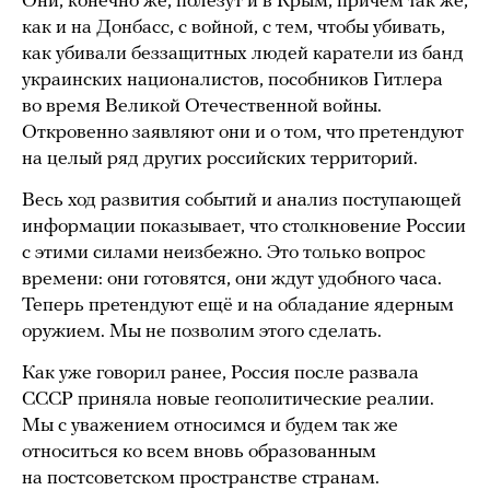
Они, конечно же, полезут и в Крым, причём так же,
как и на Донбасс, с войной, с тем, чтобы убивать,
как убивали беззащитных людей каратели из банд
украинских националистов, пособников Гитлера
во время Великой Отечественной войны.
Откровенно заявляют они и о том, что претендуют
на целый ряд других российских территорий.
Весь ход развития событий и анализ поступающей
информации показывает, что столкновение России
с этими силами неизбежно. Это только вопрос
времени: они готовятся, они ждут удобного часа.
Теперь претендуют ещё и на обладание ядерным
оружием. Мы не позволим этого сделать.
Как уже говорил ранее, Россия после развала
СССР приняла новые геополитические реалии.
Мы с уважением относимся и будем так же
относиться ко всем вновь образованным
на постсоветском пространстве странам.