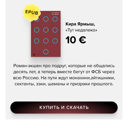
Кира Ярмыш, «Тут недалеко»