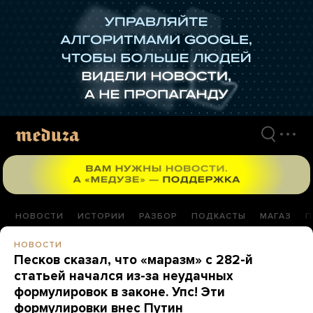
Перейти
к
материалам
НОВОСТИ
ИСТОРИИ
РАЗБОР
ПОДКАСТЫ
МАГАЗ
П
НОВОСТИ
Песков сказал, что «маразм» с 282-й
статьей начался из-за неудачных
формулировок в законе. Упс! Эти
формулировки внес Путин