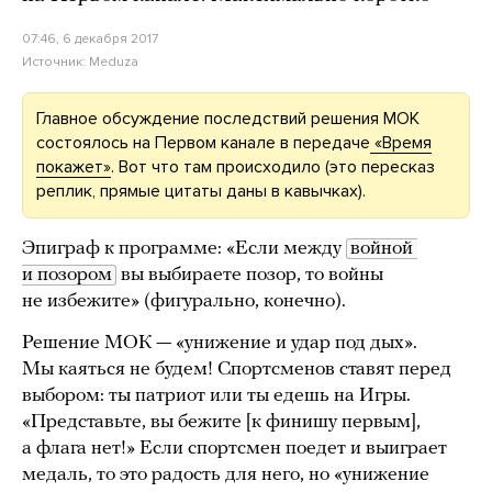
07:46, 6 декабря 2017
Источник:
Meduza
Главное обсуждение последствий решения МОК
состоялось на Первом канале в передаче
«Время
покажет»
. Вот что там происходило (это пересказ
реплик, прямые цитаты даны в кавычках).
Эпиграф к программе: «Если между
войной 
и позором
вы выбираете позор, то войны
не избежите» (фигурально, конечно).
Решение МОК — «унижение и удар под дых».
Мы каяться не будем! Спортсменов ставят перед
выбором: ты патриот или ты едешь на Игры.
«Представьте, вы бежите [к финишу первым],
а флага нет!» Если спортсмен поедет и выиграет
медаль, то это радость для него, но «унижение