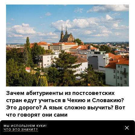
Зачем абитуриенты из постсоветских
стран едут учиться в Чехию и Словакию?
Это дорого? А язык сложно выучить? Вот
что говорят они сами
7 дней назад
ПАРТНЕРСКИЙ МАТЕРИАЛ
МЫ ИСПОЛЬЗУЕМ КУКИ!
ЧТО ЭТО ЗНАЧИТ?