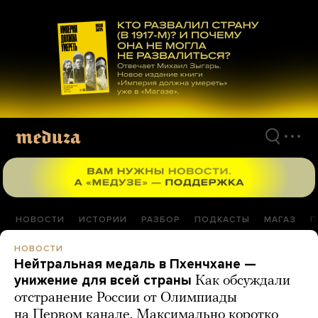
Перейти
к
материалам
НОВОСТИ
ИСТОРИИ
РАЗБОР
ПОДКАСТЫ
МАГАЗ
П
НОВОСТИ
Нейтральная медаль в Пхенчхане —
унижение для всей страны
Как обсуждали
отстранение России от Олимпиады
на Первом канале. Максимально коротко