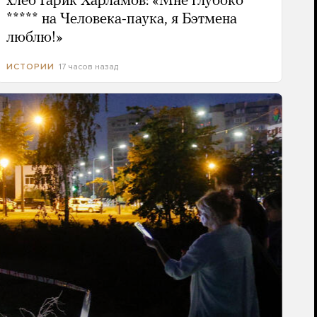
хлеб Гарик Харламов: «Мне глубоко
***** на Человека-паука, я Бэтмена
люблю!»
17 часов назад
ИСТОРИИ