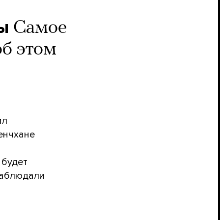
ы
Самое
об этом
ил
енчхане
 будет
наблюдали