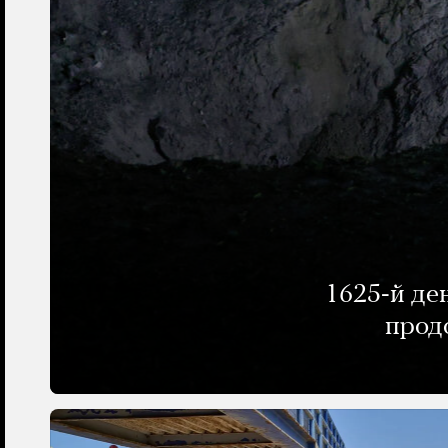
1625-й де
прод