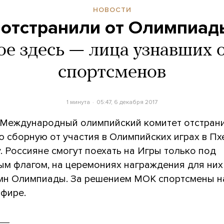
НОВОСТИ
 отстранили от Олимпиад
ое здесь — лица узнавших 
спортсменов
1 минута
05:47, 6 декабря 2017
 Международный олимпийский комитет отстран
ю сборную от участия в Олимпийских играх в Пх
у. Россияне смогут поехать на Игры только под
ым флагом, на церемониях награждения для них
имн Олимпиады. За решением МОК спортсмены 
эфире.