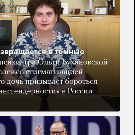
озвращается в темные
психиатра Ольги Бухановской
олся со стигматизацией
го дочь призывает бороться
ансгендерности» в России