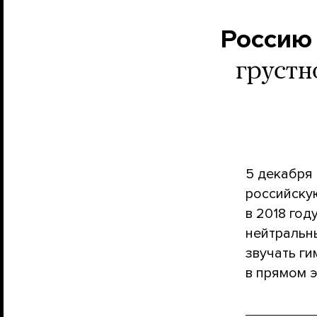
Россию
грустн
5 декабря
российску
в 2018 год
нейтральн
звучать г
в прямом 