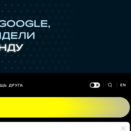
EN
ЩЬ ДРУГА