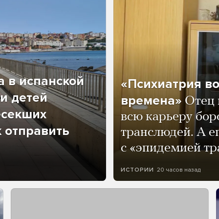
а в испанской
«Психиатрия в
и детей
времена»
Отец 
есекших
всю карьеру бор
к отправить
транслюдей. А е
с «эпидемией тр
20 часов назад
ИСТОРИИ