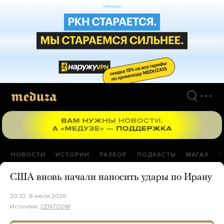
Перейти
к
материалам
НОВОСТИ
ИСТОРИИ
РАЗБОР
ПОДКАСТЫ
МАГАЗ
П
США вновь начали наносить удары по Ирану
20:32, 8 июля 2026
Источник:
CENTCOM