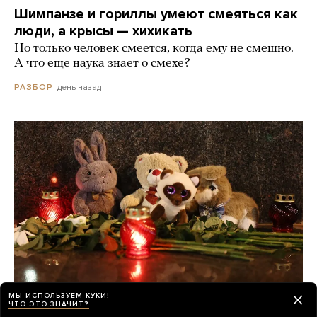
Шимпанзе и гориллы умеют смеяться как
люди, а крысы — хихикать
Но только человек смеется, когда ему не смешно.
А что еще наука знает о смехе?
день назад
РАЗБОР
МЫ ИСПОЛЬЗУЕМ КУКИ!
ЧТО ЭТО ЗНАЧИТ?