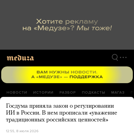
Перейти
к
материалам
НОВОСТИ
ИСТОРИИ
РАЗБОР
ПОДКАСТЫ
МАГАЗ
П
Госдума приняла закон о регулировании
ИИ в России. В нем прописали «уважение
традиционных российских ценностей»
12:55, 8 июля 2026