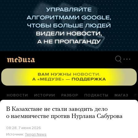
Перейти
к
материалам
НОВОСТИ
ИСТОРИИ
РАЗБОР
ПОДКАСТЫ
МАГАЗ
П
В Казахстане не стали заводить дело
о наемничестве против Нурлана Сабурова
08:28, 7 июня 2026
Источник:
Tengri News