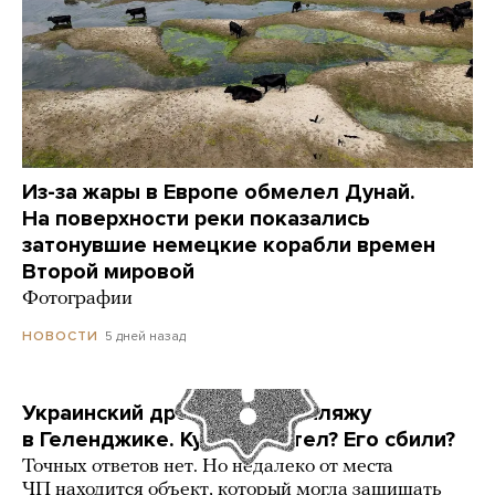
Из-за жары в Европе обмелел Дунай.
На поверхности реки показались
затонувшие немецкие корабли времен
Второй мировой
Фотографии
5 дней назад
НОВОСТИ
Украинский дрон попал по пляжу
в Геленджике. Куда он летел? Его сбили?
Точных ответов нет. Но недалеко от места
ЧП находится объект, который могла защищать