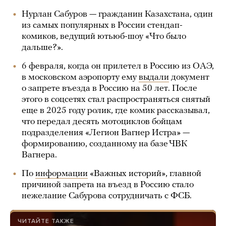
Нурлан Сабуров — гражданин Казахстана, один
из самых популярных в России стендап-
комиков, ведущий ютьюб-шоу «Что было
дальше?».
6 февраля, когда он прилетел в Россию из ОАЭ,
в московском аэропорту ему
выдали
документ
о запрете въезда в Россию на 50 лет. После
этого в соцсетях стал распространяться снятый
еще в 2025 году ролик, где комик рассказывал,
что передал десять мотоциклов бойцам
подразделения «Легион Вагнер Истра» —
формированию, созданному на базе ЧВК
Вагнера.
По
информации
«Важных историй», главной
причиной запрета на въезд в Россию стало
нежелание Сабурова сотрудничать с ФСБ.
ЧИТАЙТЕ ТАКЖЕ