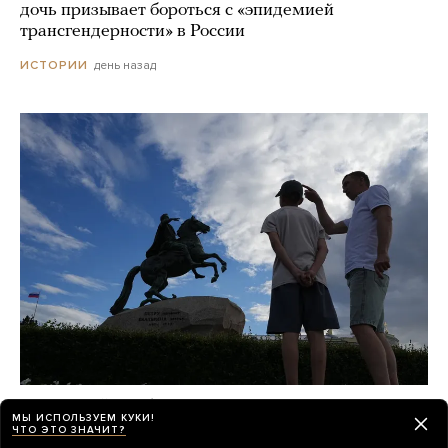
дочь призывает бороться с «эпидемией
трансгендерности» в России
день назад
ИСТОРИИ
«Виталий Выбор Миллионов», «За Питер»,
МЫ ИСПОЛЬЗУЕМ КУКИ!
«Транспорт СПб» — так теперь
ЧТО ЭТО ЗНАЧИТ?