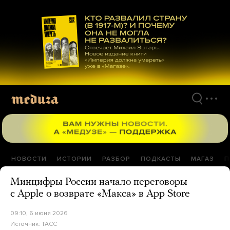
Перейти
к
материалам
НОВОСТИ
ИСТОРИИ
РАЗБОР
ПОДКАСТЫ
МАГАЗ
П
Минцифры России начало переговоры
с Apple о возврате «Макса» в App Store
09:10, 6 июня 2026
Источник:
ТАСС