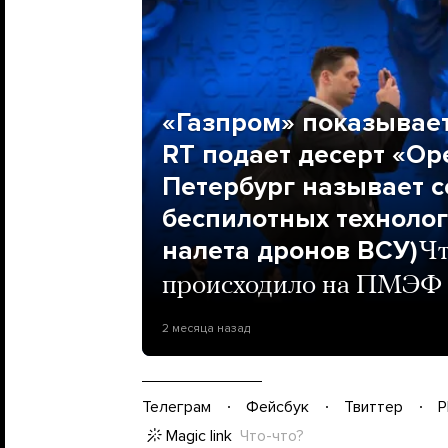
«Газпром» показывает
RT подает десерт «Ор
Петербург называет с
беспилотных технологи
налета дронов ВСУ)
Чт
происходило на ПМЭФ
2 месяца назад
Телеграм
Фейсбук
Твиттер
P
Magic link
Что-что?