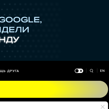
EN
ЩЬ ДРУГА