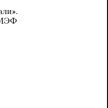
али».
 ПМЭФ