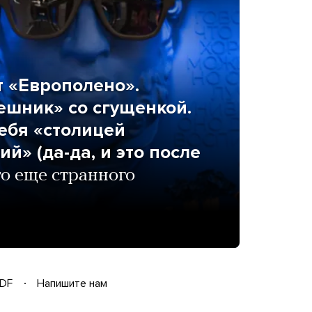
 «Европолено».
ешник» со сгущенкой.
ебя «столицей
й» (да-да, и это после
о еще странного
DF
Напишите нам