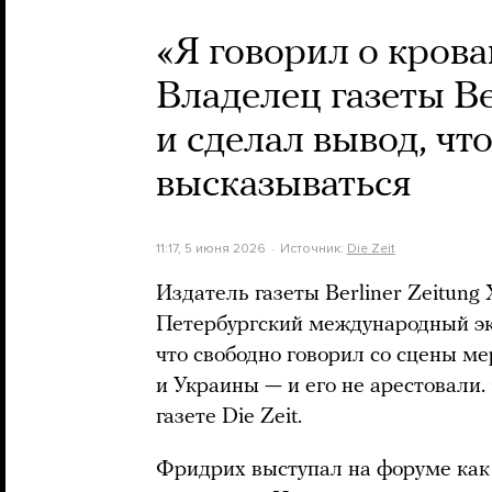
«Я говорил о крова
Владелец газеты B
и сделал вывод, чт
высказываться
11:17, 5 июня 2026
Источник:
Die Zeit
Издатель газеты Berliner Zeitun
Петербургский международный э
что свободно говорил со сцены ме
и Украины — и его не арестовали.
газете Die Zeit.
Фридрих выступал на форуме ка