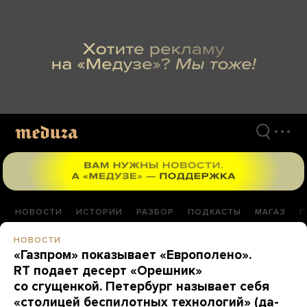
Перейти
к
материалам
НОВОСТИ
ИСТОРИИ
РАЗБОР
ПОДКАСТЫ
МАГАЗ
П
НОВОСТИ
«Газпром» показывает «Европолено».
RT подает десерт «Орешник»
со сгущенкой. Петербург называет себя
«столицей беспилотных технологий» (да-