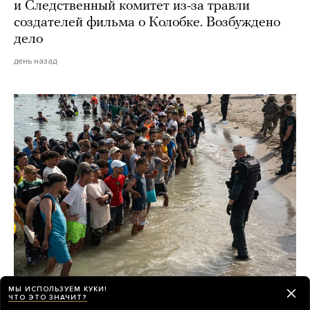
и Следственный комитет из-за травли
создателей фильма о Колобке. Возбуждено
дело
день назад
МЫ ИСПОЛЬЗУЕМ КУКИ!
К чему может привести кризис в Сеуте?
ЧТО ЭТО ЗНАЧИТ?