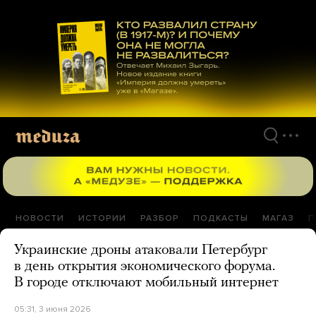
Перейти
к
материалам
НОВОСТИ
ИСТОРИИ
РАЗБОР
ПОДКАСТЫ
МАГАЗ
П
Украинские дроны атаковали Петербург
в день открытия экономического форума.
В городе отключают мобильный интернет
05:31, 3 июня 2026