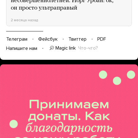
несовершеннолетней. Йорг Урбан: ок,
он просто ультраправый
2 месяца назад
Телеграм
Фейсбук
Твиттер
PDF
Magic link
Что-что?
Напишите нам