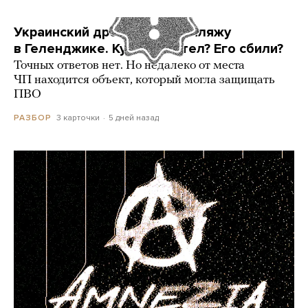
Украинский дрон попал по пляжу
в Геленджике. Куда он летел? Его сбили?
Точных ответов нет. Но недалеко от места
ЧП находится объект, который могла защищать
ПВО
3 карточки
5 дней назад
РАЗБОР