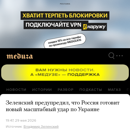
Перейти
к
материалам
НОВОСТИ
ИСТОРИИ
РАЗБОР
ПОДКАСТЫ
МАГАЗ
П
Зеленский предупредил, что Россия готовит
новый масштабный удар по Украине
19:47, 29 мая 2026
Источник:
Владимир Зеленский