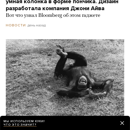
умная колонка в форме пончика. Дизайн
разработала компания Джони Айва
Вот что узнал Bloomberg об этом гаджете
день назад
НОВОСТИ
МЫ ИСПОЛЬЗУЕМ КУКИ!
Шимпанзе и гориллы умеют смеяться как
ЧТО ЭТО ЗНАЧИТ?