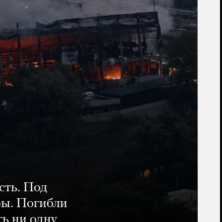
сть. Под
ры. Погибли
ть ни одну