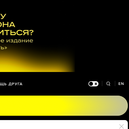
EN
ЩЬ ДРУГА