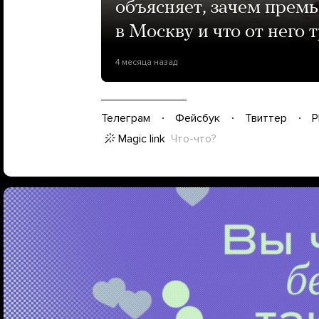
объясняет, зачем прем
в Москву и что от него 
4 месяца назад
Телеграм
Фейсбук
Твиттер
P
Magic link
Что-что?