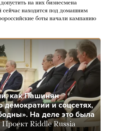
 допустить на них бизнесмена
й сейчас находится под домашним
ророссийские боты начали кампанию
ли, как Пашинян
о демократии и соцсетях,
бодны». На деле это была
а
Проект Riddle Russia