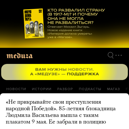
Перейти
к
материалам
НОВОСТИ
ИСТОРИИ
РАЗБОР
ПОДКАСТЫ
МАГАЗ
П
«Не прикрывайте свои преступления
народной Победой». 85-летняя блокадница
Людмила Васильева вышла с таким
плакатом 9 мая. Ее забрали в полицию