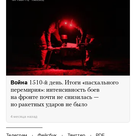
Война
1510-й день. Итоги «пасхального
перемирия»: интенсивность боев
на фронте почти не снизилась —
но ракетных ударов не было
4 месяца назад
Телеграм
Фейсбук
Твиттер
PDF