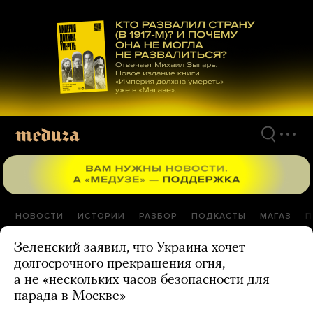
Перейти
к
материалам
НОВОСТИ
ИСТОРИИ
РАЗБОР
ПОДКАСТЫ
МАГАЗ
П
Зеленский заявил, что Украина хочет
долгосрочного прекращения огня,
а не «нескольких часов безопасности для
парада в Москве»