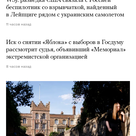
WSJ: разведка США связала с Россией
беспилотник со взрывчаткой, найденный
в Лейпциге рядом с украинским самолетом
11 часов назад
Иск о снятии «Яблока» с выборов в Госдуму
рассмотрит судья, объявивший «Мемориал»
экстремистской организацией
8 часов назад