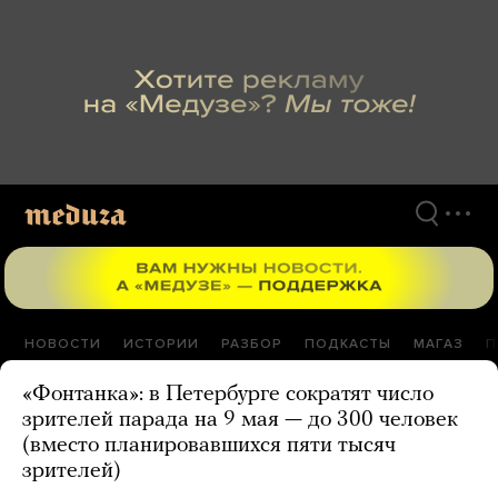
Перейти
к
материалам
НОВОСТИ
ИСТОРИИ
РАЗБОР
ПОДКАСТЫ
МАГАЗ
П
«Фонтанка»: в Петербурге сократят число
зрителей парада на 9 мая — до 300 человек
(вместо планировавшихся пяти тысяч
зрителей)