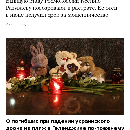
Бывшую главу Росмолодежи Ксению
Разуваеву подозревают в растрате. Ее отец
в июне получил срок за мошенничество
2 часа назад
О погибших при падении украинского
дрона на пляж в Геленджике по-прежнему