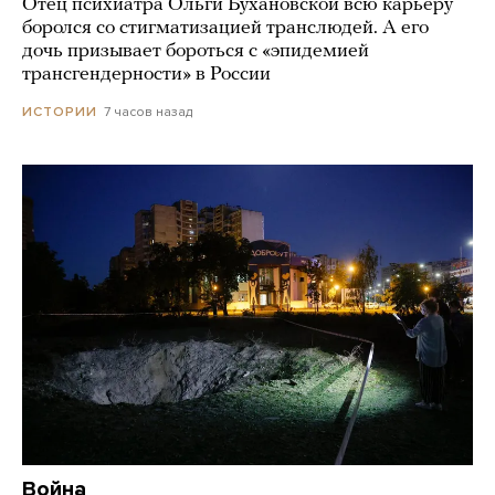
Отец психиатра Ольги Бухановской всю карьеру
боролся со стигматизацией транслюдей. А его
дочь призывает бороться с «эпидемией
трансгендерности» в России
7 часов назад
ИСТОРИИ
Война