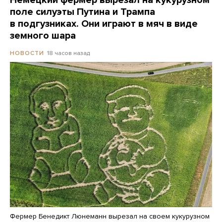
Немецкий фермер вырезал на кукурузном
поле силуэты Путина и Трампа
в подгузниках. Они играют в мяч в виде
земного шара
18 часов назад
НОВОСТИ
Фермер Бенедикт Люнеманн вырезал на своем кукурузном