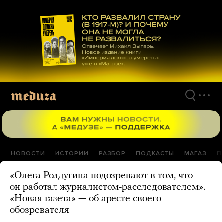
Перейти
к
материалам
НОВОСТИ
ИСТОРИИ
РАЗБОР
ПОДКАСТЫ
МАГАЗ
П
«Олега Ролдугина подозревают в том, что
он работал журналистом-расследователем».
«Новая газета» — об аресте своего
обозревателя