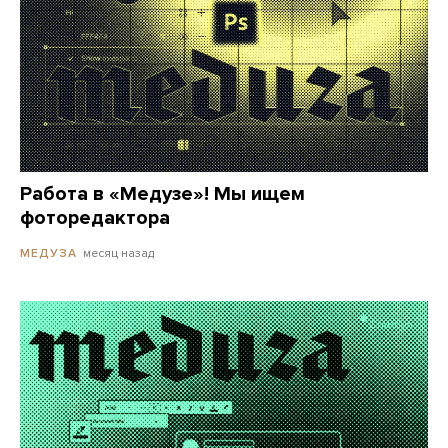
Работа в «Медузе»! Мы ищем
фоторедактора
месяц назад
МЕДУЗА