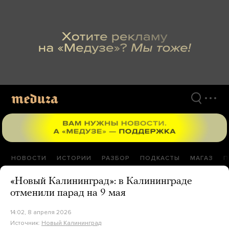
Перейти
к
материалам
НОВОСТИ
ИСТОРИИ
РАЗБОР
ПОДКАСТЫ
МАГАЗ
П
«Новый Калининград»: в Калининграде
отменили парад на 9 мая
14:02, 8 апреля 2026
Источник:
Новый Калининград