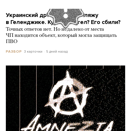
Украинский дрон попал по пляжу
в Геленджике. Куда он летел? Его сбили?
Точных ответов нет. Но недалеко от места
ЧП находится объект, который могла защищать
ПВО
3 карточки
5 дней назад
РАЗБОР