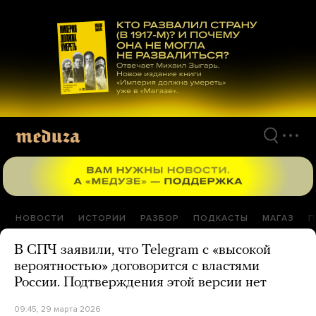
Перейти
к
материалам
НОВОСТИ
ИСТОРИИ
РАЗБОР
ПОДКАСТЫ
МАГАЗ
П
В СПЧ заявили, что Telegram с «высокой
вероятностью» договорится с властями
России. Подтверждения этой версии нет
09:45, 29 марта 2026