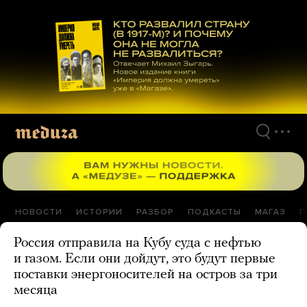
Перейти
к
материалам
НОВОСТИ
ИСТОРИИ
РАЗБОР
ПОДКАСТЫ
МАГАЗ
П
Россия отправила на Кубу суда с нефтью
и газом. Если они дойдут, это будут первые
поставки энергоносителей на остров за три
месяца