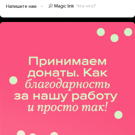
Magic link
Что-что?
Напишите нам