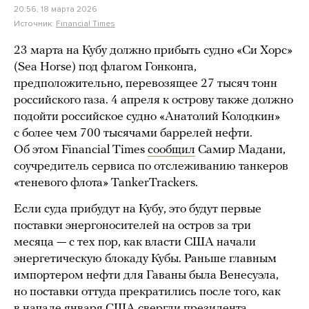
20:56, 18 марта 2026
Источник:
Financial Times
23 марта на Кубу должно прибыть судно «Си Хорс»
(Sea Horse) под флагом Гонконга,
предположительно, перевозящее 27 тысяч тонн
российского газа. 4 апреля к острову также должно
подойти российское судно «Анатолий Колодкин»
с более чем 700 тысячами баррелей нефти.
Об этом Financial Times
сообщил
Самир Мадани,
соучредитель сервиса по отслеживанию танкеров
«теневого флота» TankerTrackers.
Если суда прибудут на Кубу, это будут первые
поставки энергоносителей на остров за три
месяца — с тех пор, как власти США начали
энергетическую блокаду Кубы. Раньше главным
импортером нефти для Гаваны была Венесуэла,
но поставки оттуда прекратились после того, как
в начале января США свергли президента