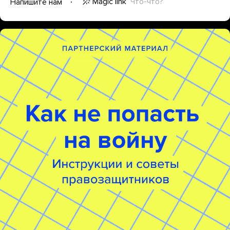
Magic link
Что-что?
Напишите нам