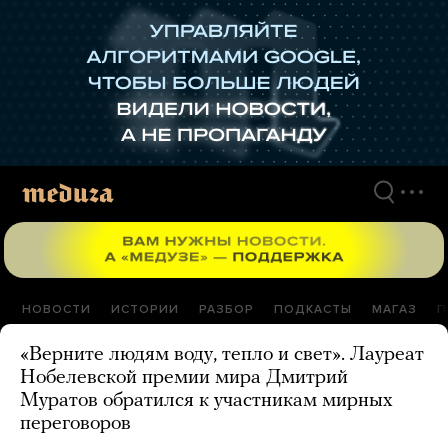
Перейти
к
материалам
НОВОСТИ
ИСТОРИИ
РАЗБОР
ПОДКАСТЫ
МАГАЗ
П
«Верните людям воду, тепло и свет». Лауреат
Нобелевской премии мира Дмитрий
Муратов обратился к участникам мирных
переговоров