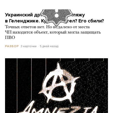
Украинский дрон попал по пляжу
в Геленджике. Куда он летел? Его сбили?
Точных ответов нет. Но недалеко от места
ЧП находится объект, который могла защищать
ПВО
3 карточки
5 дней назад
РАЗБОР