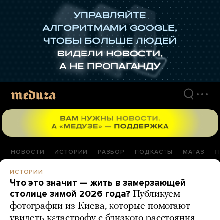
Перейти
к
материалам
НОВОСТИ
ИСТОРИИ
РАЗБОР
ПОДКАСТЫ
МАГАЗ
П
ИСТОРИИ
Что это значит — жить в замерзающей
столице зимой 2026 года?
Публикуем
фотографии из Киева, которые помогают
увидеть катастрофу с близкого расстояния