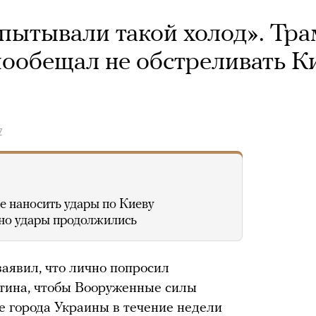
спытывали такой холод». Тр
пообещал не обстреливать К
7
е наносить удары по Киеву
 но удары продолжились
явил, что лично попросил
тина, чтобы Вооруженные силы
е города Украины в течение недели