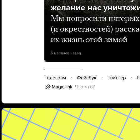
желание нас уничтож
Мы попросили пятерых
(и окрестностей) расска
их жизнь этой зимой
6 месяцев назад
Телеграм
Фейсбук
Твиттер
P
Magic link
Что-что?