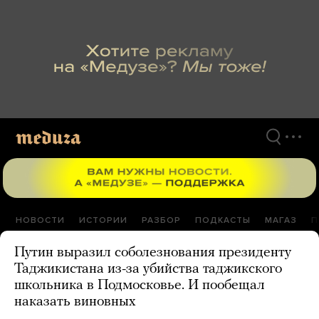
Перейти
к
материалам
НОВОСТИ
ИСТОРИИ
РАЗБОР
ПОДКАСТЫ
МАГАЗ
П
Путин выразил соболезнования президенту
Таджикистана из-за убийства таджикского
школьника в Подмосковье. И пообещал
наказать виновных