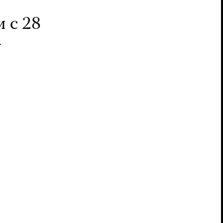
 с 28
—