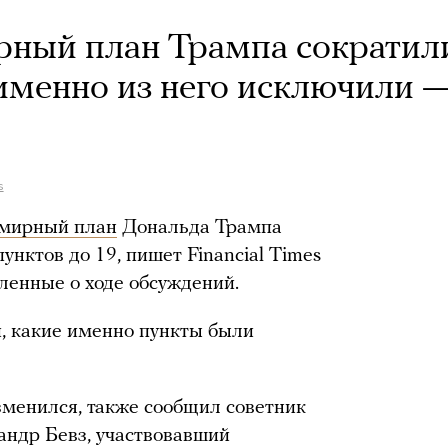
ирный план Трампа сократили
 именно из него исключили 
s
мирный план
Дональда Трампа
унктов до 19, пишет Financial Times
ленные о ходе обсуждений.
, какие именно пункты были
зменился, также сообщил советник
андр Бевз, участвовавший