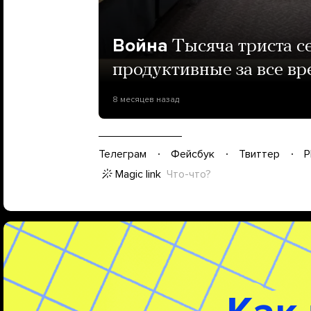
Война
Тысяча триста с
продуктивные за все в
8 месяцев назад
Телеграм
Фейсбук
Твиттер
P
Magic link
Что-что?