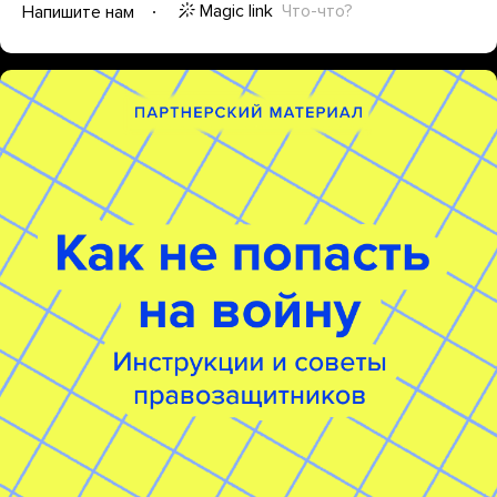
Magic link
Что-что?
Напишите нам