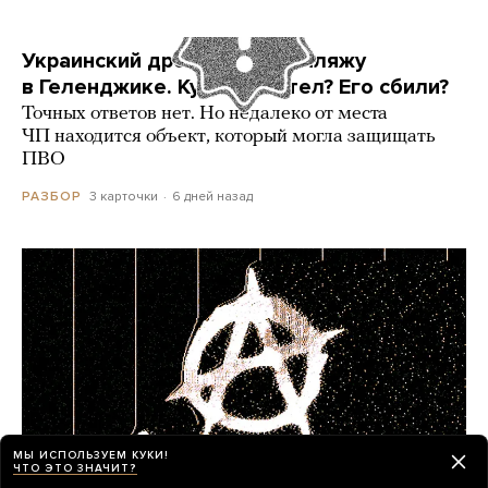
Украинский дрон попал по пляжу
в Геленджике. Куда он летел? Его сбили?
Точных ответов нет. Но недалеко от места
ЧП находится объект, который могла защищать
ПВО
3 карточки
6 дней назад
РАЗБОР
МЫ ИСПОЛЬЗУЕМ КУКИ!
ЧТО ЭТО ЗНАЧИТ?