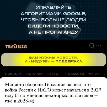
Перейти
к
материалам
НОВОСТИ
ИСТОРИИ
РАЗБОР
ПОДКАСТЫ
МАГАЗ
П
Министр обороны Германии заявил, что
война России с НАТО может начаться в 2029
году (а по мнению некоторых аналитиков —
уже в 2028-м)