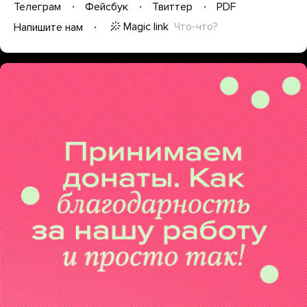
Телеграм
Фейсбук
Твиттер
PDF
Magic link
Что-что?
Напишите нам