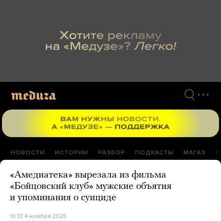
Перейти
к
материалам
НОВОСТИ
ИСТОРИИ
РАЗБОР
ПОДКАСТЫ
МАГАЗ
П
«Амедиатека» вырезала из фильма
«Бойцовский клуб» мужские объятия
и упоминания о суициде
10:17, 4 ноября 2025