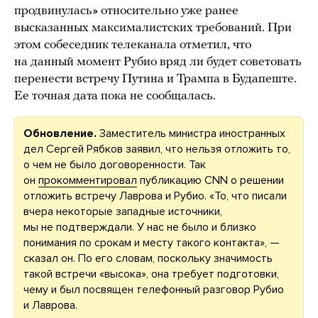
продвинулась» относительно уже ранее
высказанных максималистских требований. При
этом собеседник телеканала отметил, что
на данный момент Рубио вряд ли будет советовать
перенести встречу Путина и Трампа в Будапеште.
Ее точная дата пока не сообщалась.
Обновление.
Заместитель министра иностранных
дел Сергей Рябков заявил, что нельзя отложить то,
о чем не было договоренности. Так
он
прокомментировал
публикацию CNN о решении
отложить встречу Лаврова и Рубио. «То, что писали
вчера некоторые западные источники,
мы не подтверждали. У нас не было и близко
понимания по срокам и месту такого контакта», —
сказал он. По его словам, поскольку значимость
такой встречи «высока», она требует подготовки,
чему и был посвящен телефонный разговор Рубио
и Лаврова.