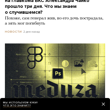
на главкома ВКС Александра Чайко
прошло три дня. Что мы знаем
о случившемся?
Похоже, сам генерал жив, но его дочь пострадала,
а зять мог погибнуть
2 дня назад
НОВОСТИ
МЫ ИСПОЛЬЗУЕМ КУКИ!
ЧТО ЭТО ЗНАЧИТ?