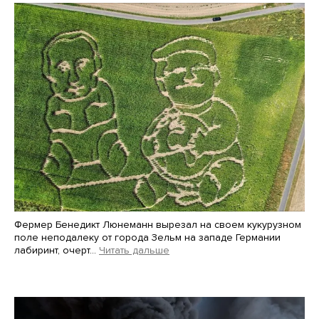
Фермер Бенедикт Люнеманн вырезал на своем кукурузном
поле неподалеку от города Зельм на западе Германии
лабиринт, очерт…
Читать дальше
Martin Meissner / AP / Scanpix / LETA