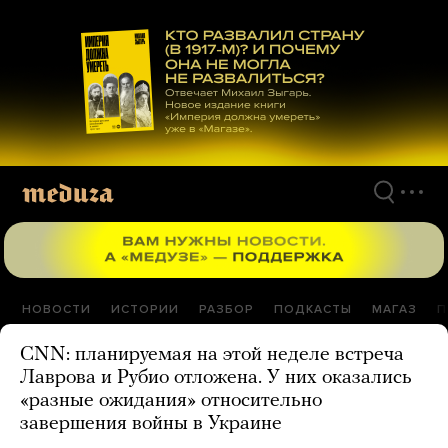
Перейти
к
материалам
НОВОСТИ
ИСТОРИИ
РАЗБОР
ПОДКАСТЫ
МАГАЗ
П
CNN: планируемая на этой неделе встреча
Лаврова и Рубио отложена. У них оказались
«разные ожидания» относительно
завершения войны в Украине