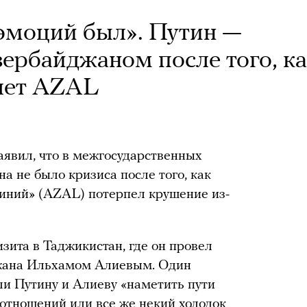
 эмоций был». Путин —
зербайджаном после того, к
лет AZAL
явил, что в межгосударственных
а не было кризиса после того, как
иний» (AZAL) потерпел крушение из-
изита в Таджикистан, где он провел
джана Ильхамом Алиевым. Один
ли Путину и Алиеву «наметить пути
 отношений или все же некий холодок