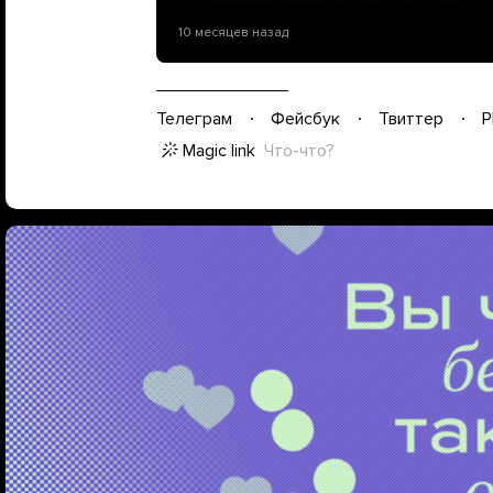
10 месяцев назад
Телеграм
Фейсбук
Твиттер
P
Magic link
Что-что?