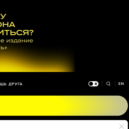
EN
ЩЬ ДРУГА