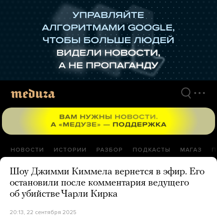
Перейти
к
материалам
НОВОСТИ
ИСТОРИИ
РАЗБОР
ПОДКАСТЫ
МАГАЗ
П
Шоу Джимми Киммела вернется в эфир. Его
остановили после комментария ведущего
об убийстве Чарли Кирка
20:13, 22 сентября 2025