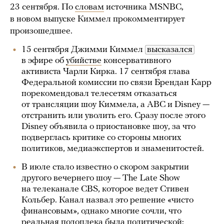
23 сентября. По
словам
источника MSNBC,
в новом выпуске Киммел прокомментирует
произошедшее.
15 сентября Джимми Киммел
высказался
в эфире об
убийстве
консервативного
активиста Чарли Кирка. 17 сентября глава
Федеральной комиссии по связи Брендан Карр
порекомендовал телесетям отказаться
от трансляции шоу Киммела, а ABC и Disney —
отстранить или уволить его. Сразу после этого
Disney объявила о приостановке шоу, за что
подверглась критике со стороны многих
политиков, медиаэкспертов и знаменитостей.
В июле стало известно о скором закрытии
другого вечернего шоу — The Late Show
на телеканале CBS, которое ведет Стивен
Кольбер. Канал назвал это решение «чисто
финансовым», однако многие сочли, что
реальная подоплека была политической: