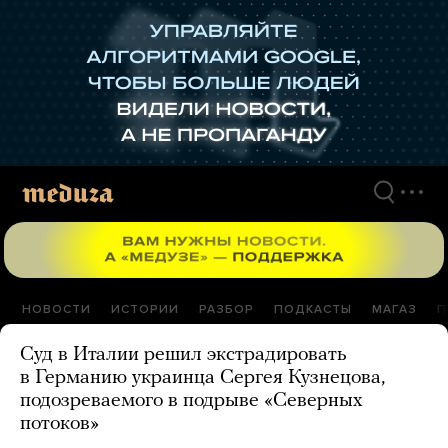
Перейти
к
материалам
НОВОСТИ
ИСТОРИИ
РАЗБОР
ПОДКАСТЫ
МАГАЗ
П
Суд в Италии решил экстрадировать
в Германию украинца Сергея Кузнецова,
подозреваемого в подрыве «Северных
потоков»