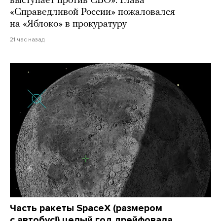
выступает против СВО». Глава
«Справедливой России» пожаловался
на «Яблоко» в прокуратуру
21 час назад
Часть ракеты SpaceX (размером
с автобус!) целый год дрейфовала