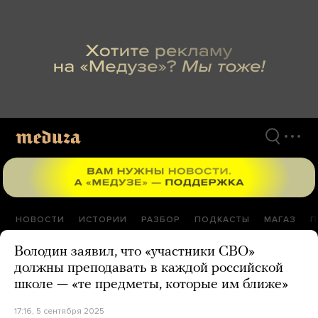
Перейти
к
материалам
НОВОСТИ
ИСТОРИИ
РАЗБОР
ПОДКАСТЫ
МАГАЗ
П
Володин заявил, что «участники СВО»
должны преподавать в каждой российской
школе — «те предметы, которые им ближе»
17:16, 5 сентября 2025